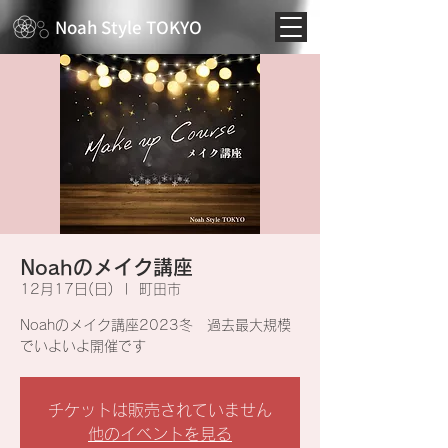
Noah Style TOKYO
Noahのメイク講座
12月17日(日)
  |  
町田市
Noahのメイク講座2023冬 過去最大規模
でいよいよ開催です
チケットは販売されていません
他のイベントを見る