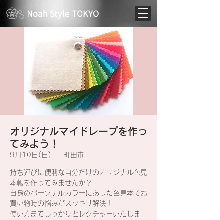
Noah Style TOKYO
オリジナルマイドレープを作っ
てみよう！
9月10日(日)
  |  
町田市
持ち運びに便利な自分だけのオリジナル色見
本帳を作ってみませんか？
自身のパーソナルカラーにあった色見本でお
買い物時の悩みがスッキリ解決！
使い方までしっかりとレクチャーいたしま