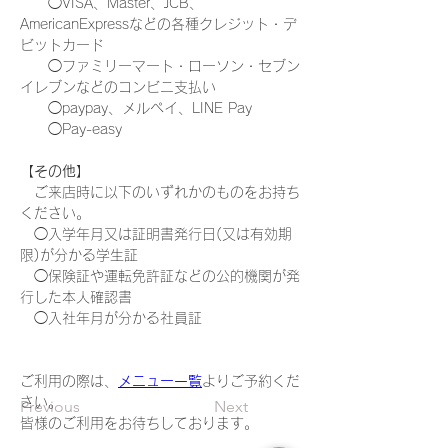
　　◯VISA、Master、JCB、
AmericanExpressなどの各種クレジット・デ
ビットカード
　　◯ファミリーマート・ローソン・セブン
イレブンなどのコンビニ支払い
　　◯paypay、メルペイ、LINE Pay
　　◯Pay-easy
【その他】
　ご来店時に以下のいずれかのものをお持ち
ください。
　◯入学年月又は証明書発行日(又は有効期
限)が分かる学生証　
　◯保険証や運転免許証などの公的機関が発
行した本人確認書
　◯入社年月が分かる社員証
ご利用の際は、
メニュー一覧
よりご予約くだ
さい。
Previous
Next
皆様のご利用をお待ちしております。