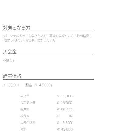
対象となる方
パーソナルカラーを学びたい方・基礎を学びたい方・診断結果を
活かしたい方・お仕事に活かしたい方
入会金
不要です
講座価格
￥130,000 （税込 ¥143,000)
申込金
¥ 11,000-
指定教材費
¥ 16,500-
授業料
¥106,700-
検定料
¥ 0-
事務手数料
¥ 8,800-
合計
¥143,000-