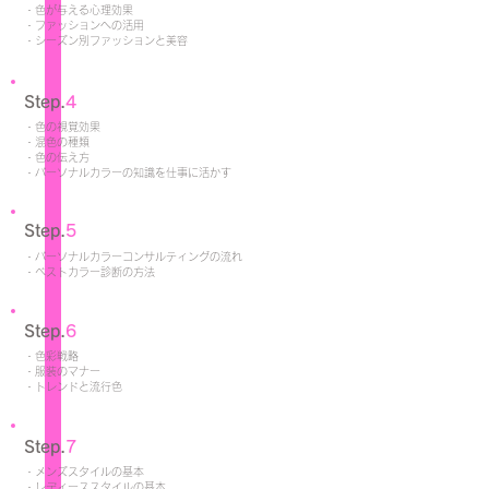
・色が与える心理効果
・ファッションへの活用
​・シーズン別ファッションと美容
Step.
4
・色の視覚効果
・混色の種類
・色の伝え方
・パーソナルカラーの知識を仕事に活かす
Step.
5
・パーソナルカラーコンサルティングの流れ
・ベストカラー診断の方法
Step.
6
・色彩戦略
・服装のマナー
・トレンドと流行色
Step.
7
・メンズスタイルの基本
・レディーススタイルの基本