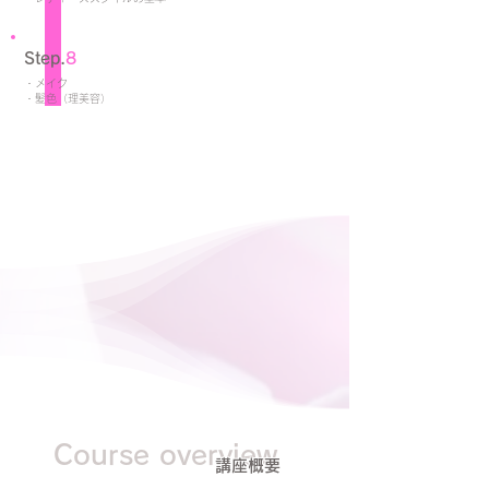
Step.
8
・メイク
・髪色（理美容）
Course overview
講座概要