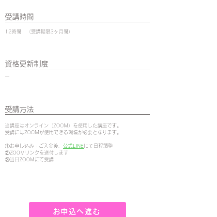
受講時間
12時間 （受講期限3ヶ月間）
資格更新制度
ー
​受講方法
当講座はオンライン（ZOOM）を使用した講座です。
​受講にはZOOMが使用できる環境が必要となります。
①お申し込み・ご入金後、
公式LINE
にて日程調整
②ZOOMリンクを送付します
​③当日ZOOMにて受講
お申込へ進む