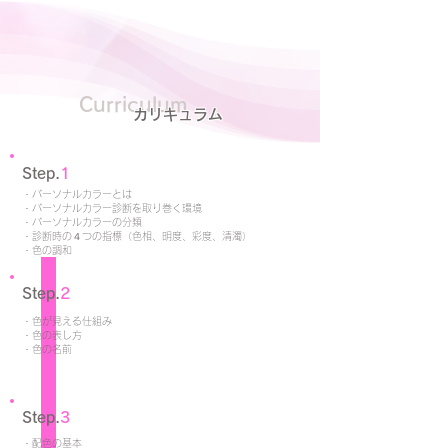
Curriculum
カリキュラム
Step.
1
・パーソナルカラーとは
・パーソナルカラー診断を取り巻く環境
・パーソナルカラーの分類
・診断時の４つの指標（色相、明度、彩度、清濁）
​・色の調和
Step.
2
・色が見える仕組み
・色の表し方
・色の名前
Step.
3
・配色の基本