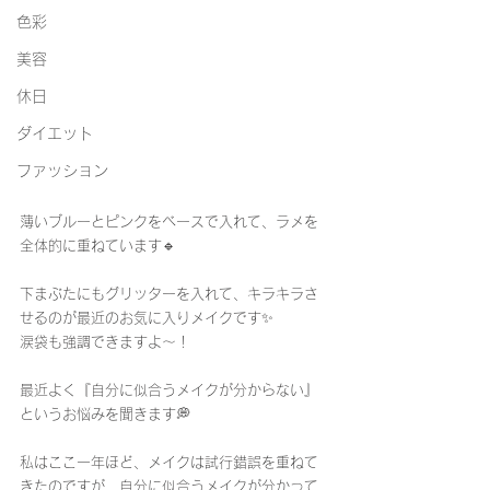
色彩
美容
休日
ダイエット
ファッション
薄いブルーとピンクをベースで入れて、ラメを
全体的に重ねています🔹
下まぶたにもグリッターを入れて、キラキラさ
せるのが最近のお気に入りメイクです✨
涙袋も強調できますよ〜！
最近よく『自分に似合うメイクが分からない』
というお悩みを聞きます💭
私はここ一年ほど、メイクは試行錯誤を重ねて
きたのですが、自分に似合うメイクが分かって