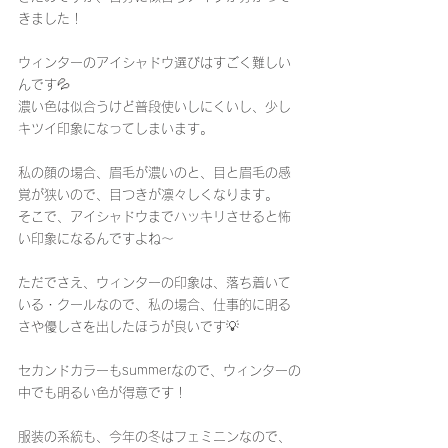
きました！
ウィンターのアイシャドウ選びはすごく難しい
んです💦
濃い色は似合うけど普段使いしにくいし、少し
キツイ印象になってしまいます。
私の顔の場合、眉毛が濃いのと、目と眉毛の感
覚が狭いので、目つきが凛々しくなります。
そこで、アイシャドウまでハッキリさせると怖
い印象になるんですよね〜
ただでさえ、ウィンターの印象は、落ち着いて
いる・クールなので、私の場合、仕事的に明る
さや優しさを出したほうが良いです💡
セカンドカラーもsummerなので、ウィンターの
中でも明るい色が得意です！
服装の系統も、今年の冬はフェミニンなので、