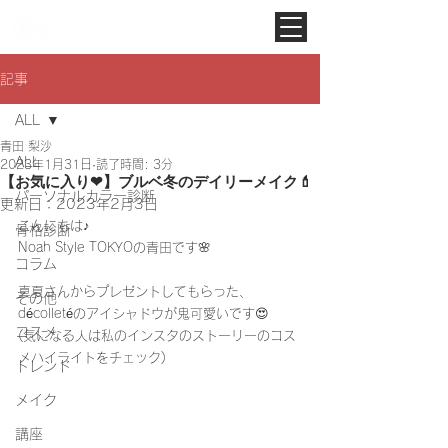
Noah Style TOKYO
記事
ALL
青田 梨沙
ALL
2023年1月31日
読了時間: 3分
【お気に入り❤︎】ブルベ冬のデイリーメイク💄
パーソナルカラー診断
更新日：
2023年2月3日
こんにちは♪
骨格診断
Noah Style TOKYOの青田です🌸
コラム
真夏さんからプレゼントしてもらった、
その他
décolletéのアイシャドウが鬼可愛いです😍
コスメ
(気になる人は私のインスタのストーリーのコス
メハイライトをチェック)
トレンド
メイク
講座