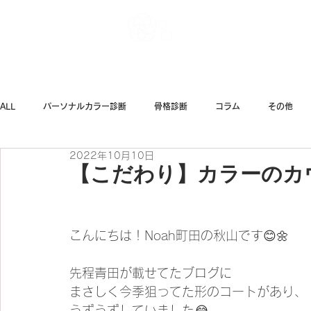
Noah Style TOK
ALL
パーソナルカラー診断
骨格診断
コラム
その他
2022年10月10日
ダイエット
ファッション
【こだわり】カラーのカ
こんにちは！Noah町田の秋山です😊🌼
先程青田が載せてたブログに
まさしく今季狙ってた形のコートがあり、
うずうずしていました😂