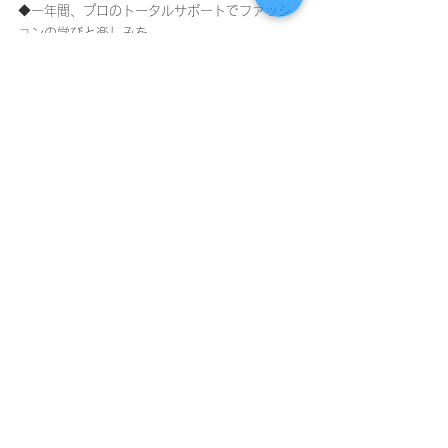
◆一年間、プロのトータルサポートでファッシ
ョンの学びと楽しみを
https://www.noah-
machida.renacimiento.co.jp/noahのスタイルア
ップ
◆診断結果だけじゃない。好きだけど苦手な
色・形まで似合わせる診断を
https://www.noah-
machida.renacimiento.co.jp/book-online
◆南多摩エリア随一！本格的なイメージコンサ
ルタント養成アカデミー
https://www.noah-
machida.renacimiento.co.jp/nsta
◆ファッションのあれこれ！プロ目線からの日
常コラム
https://www.noah-
machida.renacimiento.co.jp/staff-blog