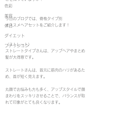
色彩
美容
今日のブログでは、骨格タイプ別
オススメヘアセットをご紹介します！
休日
ダイエット
〈ストレート〉
ファッション
ストレートタイプさんは、アップヘアやまとめ
髪が大得意です。
ストレートさんは、首元に筋肉のハリがあるた
め、首が短く見えます。
丸顔でお悩みも方も多く、アップスタイルで顔
まわりをスッキリさせることで、バランスが取
れて印象がとても良くなります。