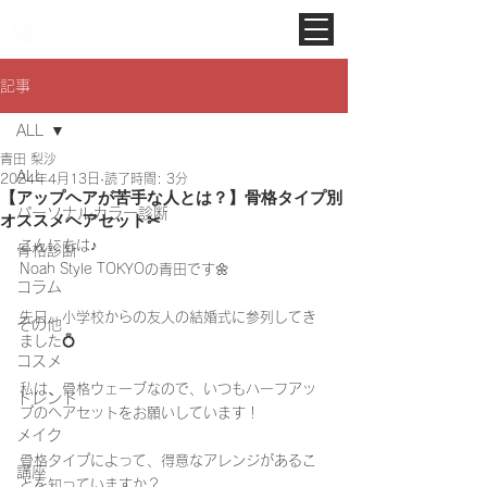
Noah Style TOKYO
記事
ALL
青田 梨沙
ALL
2024年4月13日
読了時間: 3分
【アップヘアが苦手な人とは？】骨格タイプ別
パーソナルカラー診断
オススメヘアセット✂︎
こんにちは♪
骨格診断
Noah Style TOKYOの青田です🌼
コラム
先日、小学校からの友人の結婚式に参列してき
その他
ました💍
コスメ
私は、骨格ウェーブなので、いつもハーフアッ
トレンド
プのヘアセットをお願いしています！
メイク
骨格タイプによって、得意なアレンジがあるこ
講座
とを知っていますか？