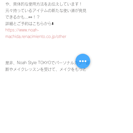
や、具体的な使用方法をお伝えしています！
元々持っているアイテムの新たな使い道が発見
できるかも…👀！？
詳細とご予約はこちらから⬇️
https://www.noah-
machida.renacimiento.co.jp/other
是非、Noah Style TOKYOでパーソナルカラー診
断やメイクレッスンを受けて、メイクをもっと
楽しんでみませんか？✨
〜〜〜PR〜〜〜
〜〜〜〜〜〜〜〜〜〜〜〜〜〜〜〜〜〜