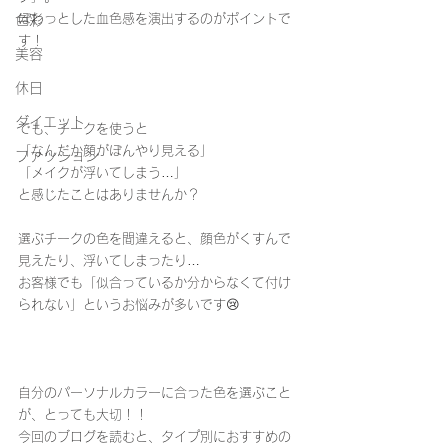
ぽわっとした血色感を演出するのがポイントで
色彩
す！
美容
休日
ダイエット
でも、チークを使うと
「なんだか顔がぼんやり見える」
ファッション
「メイクが浮いてしまう…」
と感じたことはありませんか？
選ぶチークの色を間違えると、顔色がくすんで
見えたり、浮いてしまったり…
お客様でも「似合っているか分からなくて付け
られない」というお悩みが多いです😢
自分のパーソナルカラーに合った色を選ぶこと
が、とっても大切！！
今回のブログを読むと、タイプ別におすすめの