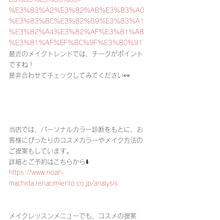
%E3%83%A2%E3%82%AB%E3%83%A0
%E3%83%BC%E3%82%B9%E3%83%A1
%E3%82%A4%E3%82%AF%E3%81%A8
%E3%81%AF%EF%BC%9F%E3%80%91
最近のメイクトレンドでは、チークがポイント
ですね！
是非合わせてチェックしてみてください👀
当店では、パーソナルカラー診断をもとに、お
客様にぴったりのコスメカラーやメイク方法の
ご提案もしています。
詳細とご予約はこちらから⬇️
https://www.noah-
machida.renacimiento.co.jp/analysis
メイクレッスンメニューでも、コスメの提案