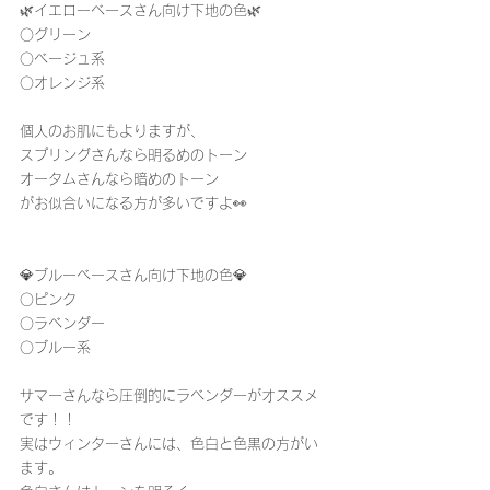
🌿イエローベースさん向け下地の色🌿
○グリーン
○ベージュ系
○オレンジ系
個人のお肌にもよりますが、
スプリングさんなら明るめのトーン
オータムさんなら暗めのトーン
がお似合いになる方が多いですよ👀
💎ブルーベースさん向け下地の色💎
○ピンク
○ラベンダー
○ブルー系
サマーさんなら圧倒的にラベンダーがオススメ
です！！
実はウィンターさんには、色白と色黒の方がい
ます。