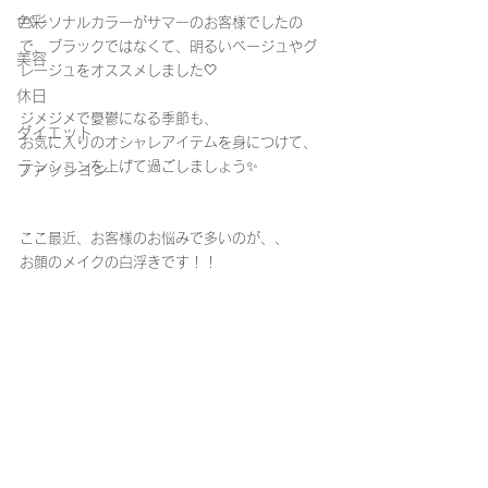
色彩
パーソナルカラーがサマーのお客様でしたの
で、ブラックではなくて、明るいベージュやグ
美容
レージュをオススメしました🤍
休日
ジメジメで憂鬱になる季節も、
ダイエット
お気に入りのオシャレアイテムを身につけて、
テンションを上げて過ごしましょう✨
ファッション
ここ最近、お客様のお悩みで多いのが、、
お顔のメイクの白浮きです！！