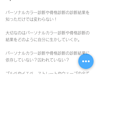
パーソナルカラー診断や骨格診断の診断結果を
知っただけでは変わらない！
大切なのはパーソナルカラー診断や骨格診断の
結果をどのように自分に生かしていくか。
パーソナルカラー診断や骨格診断の診断結果に
依存していない？囚われていない？
ブルベやイエベ、ストレートやウェーブの全て
があなたに当てはまるわけではありません。
町田にあるイメージトータルサロン、Noahの診
断はパーソナルカラー診断や骨格診断の結果を
基に、診断結果をパーソナライズしていく見た
目と印象のプロがいるファッション・イメージ
トータルサロンです。
東京・町田にあるNoahのサロンで受けるパーソ