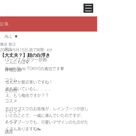
Noah Style TOKYO
記事
ALL
青田 梨沙
ALL
2023年5月15日
読了時間: 4分
【大丈夫？】顔の白浮き
パーソナルカラー診断
こんにちは💡
Noah Style TOKYOの青田です🐰
骨格診断
コラム
なんだか最近寒いですね！
雨も続いているし、、、、
その他
え、もう梅雨ですか？？
コスメ
先日サブスクのお客様が、レインブーツが欲し
トレンド
いとのことで、一緒に選んでいたのですが、
メイク
レンイブーツでも、可愛いデザインのものがた
くさんありますね🥾
講座