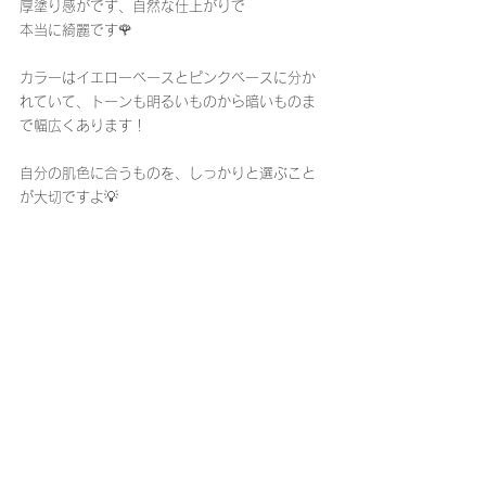
厚塗り感がでず、自然な仕上がりで
本当に綺麗です🌹
カラーはイエローベースとピンクベースに分か
れていて、トーンも明るいものから暗いものま
で幅広くあります！
自分の肌色に合うものを、しっかりと選ぶこと
が大切ですよ💡