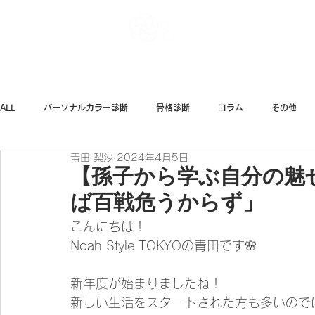
Noah Style TOK
ALL
パーソナルカラー診断
骨格診断
コラム
その他
青田 梨沙
2024年4月5日
ダイエット
ファッション
【孫子から学ぶ自分の魅
ば百戦危うからず」
こんにちは！
Noah Style TOKYOの青田です🌸
新年度が始まりましたね！
新しい生活をスタートされた方も多いのでは