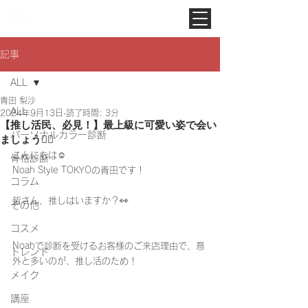
Noah Style TOKYO
記事
ALL
青田 梨沙
ALL
2024年9月13日
読了時間: 3分
【推し活民、必見！】最上級に可愛い姿で会い
パーソナルカラー診断
ましょう❤️‍🔥
こんにちは☺️
骨格診断
Noah Style TOKYOの青田です！
コラム
皆さん、推しはいますか？👀
その他
コスメ
Noahで診断を受けるお客様のご来店理由で、意
トレンド
外と多いのが、推し活のため！
メイク
講座