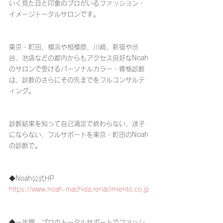
いく見た目と印象のプロがいるファッション・
イメージトータルサロンです。
東京・町田、横浜や相模原、川崎、新宿や渋
谷、池袋などの都内からもアクセス良好なNoah
のサロンで受けるパーソナルカラー・骨格診断
は、診断のさらにその先までをフルコンサルテ
ィング。
診断結果を知って自己満足で終わらない、迷子
にならない、フルサポートを東京・町田のNoah
の診断で。
◆Noah公式HP
https://www.noah-machida.renacimiento.co.jp
◆一年間、プロのトータルサポートでファッシ