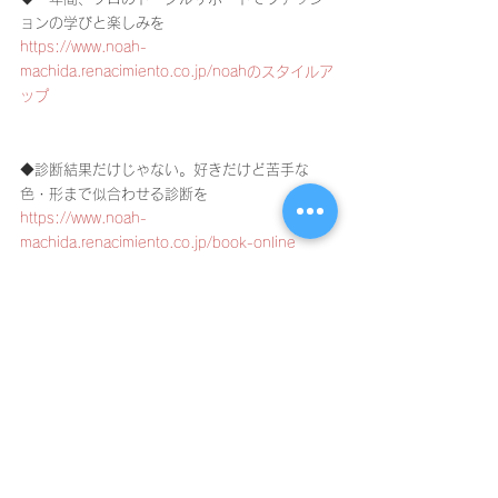
ョンの学びと楽しみを
https://www.noah-
machida.renacimiento.co.jp/noahのスタイルア
ップ
◆診断結果だけじゃない。好きだけど苦手な
色・形まで似合わせる診断を
https://www.noah-
machida.renacimiento.co.jp/book-online
◆多摩エリア随一！ヘアサロンオーナーや美容
学校の先生も学びに来る本格的なイメージコン
サルタント養成アカデミー。
https://www.noah-
machida.renacimiento.co.jp/nsta
◆ファッションのあれこれ！プロ目線からの日