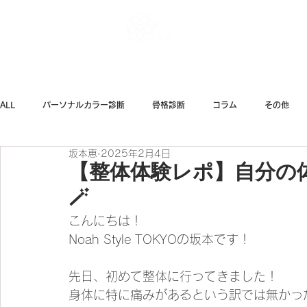
Noah Style TOK
ALL
パーソナルカラー診断
骨格診断
コラム
その他
坂本恵
2025年2月4日
ダイエット
ファッション
【整体体験レポ】自分の
🪄︎︎
こんにちは！
Noah Style TOKYOの坂本です！
先日、初めて整体に行ってきました！
身体に特に痛みがあるという訳では無かっ