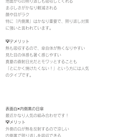
地面からの照り返しも吸収してくれる
まぶしさがかなり軽減される
顔や目がラク
特に「内側黒」はかなり重要で、照り返し対策
に強いと言われています。
💡デメリット
熱も吸収するので、傘自体が熱くなりやすい
見た目の体感も暑く感じやすい
真夏の直射日光だとモワッとすることも
「とにかく焼けたくない！」という方には人気
のタイプです。
表面白×内側黒の日傘
最近かなり人気の組み合わせです！
💡メリット
外側の白が熱を反射するので涼しい
内側黒で照り返しを吸収できる