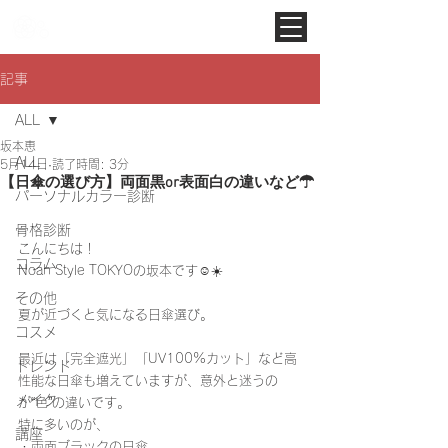
Noah Style TOKYO
記事
ALL
坂本恵
ALL
5月14日
読了時間: 3分
【日傘の選び方】両面黒or表面白の違いなど☂
パーソナルカラー診断
骨格診断
こんにちは！
コラム
Noah Style TOKYOの坂本です☺️☀️
その他
夏が近づくと気になる日傘選び。
コスメ
最近は「完全遮光」「UV100%カット」など高
トレンド
性能な日傘も増えていますが、意外と迷うの
メイク
が“色”の違いです。
特に多いのが、
講座
・両面ブラックの日傘