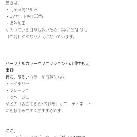
最近は、
・完全遮光100%
・UVカット率100%
・遮熱加工
が入っている日傘も多いため、実は“色”よりも
「性能」がかなり大切になっています。
パーソナルカラーやファッションとの相性も大
事◎
特に、明るい
カラーが得意な方は
・アイボリー
・グレージュ
・淡ベージュ
などの「表面明るめ×内側黒」がコーディネート
にも馴染みやすくおすすめです！
逆に、