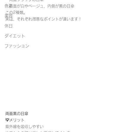
色彩
・表面が白やベージュ、内側が黒の日傘
この2種類。
美容
実は、それぞれ得意なポイントが違います！
休日
ダイエット
ファッション
両面黒の日傘
💡メリット
紫外線を吸収しやすい