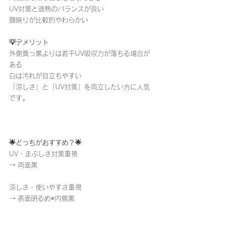
UV対策と遮熱のバランスが良い
顔映りが比較的やわらかい
💡デメリット
外側真っ黒よりは若干UV吸収力が落ちる場合が
ある
白は汚れが目立ちやすい
「涼しさ」と「UV対策」を両立したい方に人気
です。
🌟どっちがおすすめ？🌟
UV・まぶしさ対策重視
→ 両面黒
涼しさ・使いやすさ重視
→ 表面明るめ×内側黒