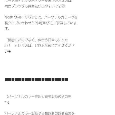
モード系・シック系・クール系が好きな方は、
両面ブラックも雰囲気が出やすいです◎
Noah Style TOKYOでは、パーソナルカラーや骨
格タイプに合わせた“小物選び”もご提案していま
す。
「機能性だけでなく、似合う日傘も知りた
い！」という方は、ぜひお気軽にご相談くださ
い☀️
■■■■■■■■■■■■■■■■■■■
【パーソナルカラー診断と骨格診断のその先
へ】
パーソナルカラー診断や骨格診断の診断結果を