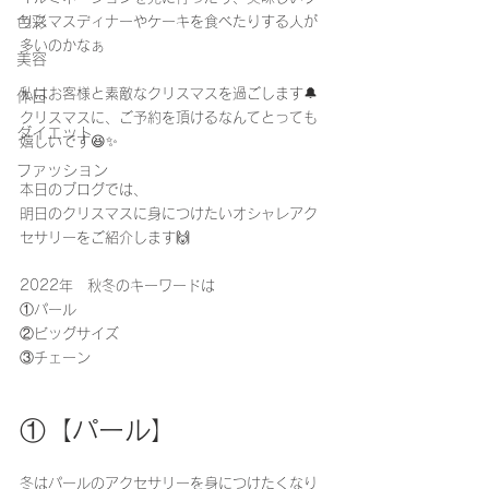
色彩
リスマスディナーやケーキを食べたりする人が
多いのかなぁ
美容
私はお客様と素敵なクリスマスを過ごします🔔
休日
クリスマスに、ご予約を頂けるなんてとっても
ダイエット
嬉しいです😆✨
ファッション
本日のブログでは、
明日のクリスマスに身につけたいオシャレアク
セサリーをご紹介します🙌
2022年　秋冬のキーワードは
①パール
②ビッグサイズ
③チェーン
①【
パール
】
冬はパールのアクセサリーを身につけたくなり