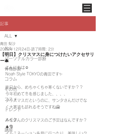
Noah Style TOKYO
記事
ALL
青田 梨沙
ALL
2022年12月24日
読了時間: 2分
【明日】クリスマスに身につけたいアクセサリ
パーソナルカラー診断
ー🎄
こんにちは☺️
骨格診断
Noah Style TOKYOの青田です✨
コラム
昨日から、めちゃくちゃ寒くないですか？？
その他
今年初めて冬を感じました、、、、
コスメ
クリスマスだというのに、サンタさんだけでな
く大寒波も訪れるそうですね🥶
トレンド
メイク
みなさんのクリスマスのご予定はなんですか？
🎄🎅
講座
イルミネーションを見に行ったり、美味しいク