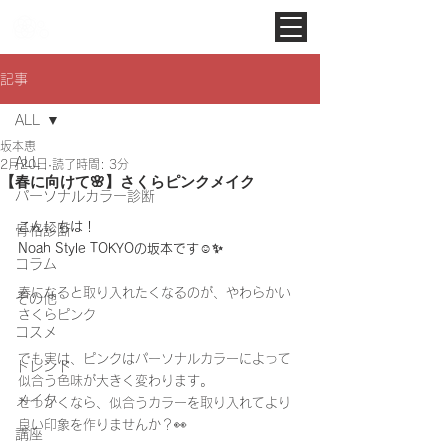
Noah Style TOKYO
記事
ALL
坂本恵
ALL
2月20日
読了時間: 3分
【春に向けて🌸】さくらピンクメイク
パーソナルカラー診断
こんにちは！
骨格診断
Noah Style TOKYOの坂本です☺️✨️
コラム
春になると取り入れたくなるのが、やわらかい
その他
さくらピンク
コスメ
でも実は、ピンクはパーソナルカラーによって
トレンド
似合う色味が大きく変わります。
メイク
せっかくなら、似合うカラーを取り入れてより
良い印象を作りませんか？👀
講座