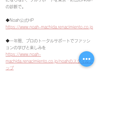
の診断で。
◆Noah公式HP
https://www.noah-machida.renacimiento.co.jp
◆一年間、プロのトータルサポートでファッシ
ョンの学びと楽しみを
https://www.noah-
machida.renacimiento.co.jp/noahのスタイルア
ップ
◆診断結果だけじゃない。好きだけど苦手な
色・形まで似合わせる診断を
https://www.noah-
machida.renacimiento.co.jp/book-online
◆南多摩エリア随一！本格的なイメージコンサ
ルタント養成アカデミー
https://www.noah-
machida.renacimiento.co.jp/nsta