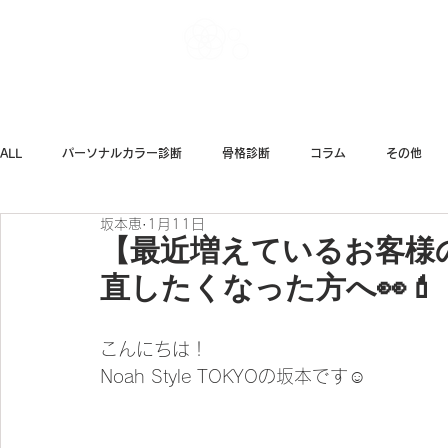
Noah Style TOK
ALL
パーソナルカラー診断
骨格診断
コラム
その他
坂本恵
1月11日
ダイエット
ファッション
【最近増えているお客様
直したくなった方へ👀💄
こんにちは！
Noah Style TOKYOの坂本です☺️