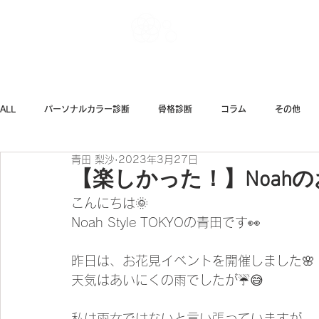
Noah Style TOK
ALL
パーソナルカラー診断
骨格診断
コラム
その他
青田 梨沙
2023年3月27日
ダイエット
ファッション
【楽しかった！】Noahの
こんにちは🌞
Noah Style TOKYOの青田です👀
昨日は、お花見イベントを開催しました🌸
天気はあいにくの雨でしたが☔️😅
私は雨女ではないと言い張っていますが、