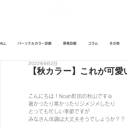
Noah Style TOK
ALL
パーソナルカラー診断
骨格診断
コラム
その他
2022年9月2日
ダイエット
ファッション
【秋カラー】これが可愛
こんにちは！Noah町田の秋山です☆
暑かったり寒かったりジメジメしたり
とっても忙しい季節ですが
みなさん体調は大丈夫そうでしょうか？？