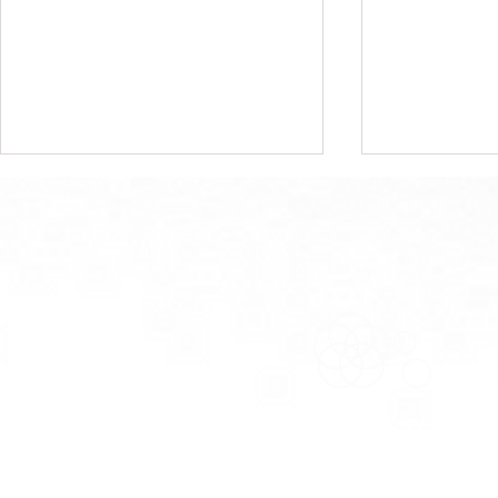
【2026年秋冬トレンドは？】
【パーソナ
今からチェックしたいファッ
うチークの入れ
Noah Style TOKYO
ショントレンド7選
Changes Starting From Encounter