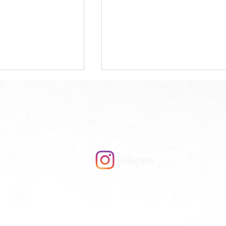
ルカラー別】似合
【海のようなブルー🌊】パ
ソナルカラー別に得意な青
方🪄︎︎✨
の色味紹介します！
サイト利用規約
プライバシ