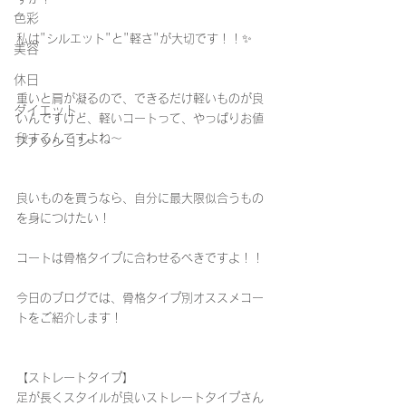
色彩
私は"シルエット"と"軽さ"が大切です！！✨
美容
休日
重いと肩が凝るので、できるだけ軽いものが良
ダイエット
いんですけど、軽いコートって、やっぱりお値
段するんですよね〜
ファッション
良いものを買うなら、自分に最大限似合うもの
を身につけたい！
コートは骨格タイプに合わせるべきですよ！！
今日のブログでは、骨格タイプ別オススメコー
トをご紹介します！
【ストレートタイプ】
足が長くスタイルが良いストレートタイプさん