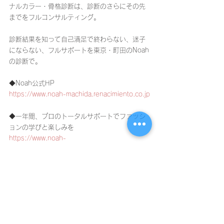
ナルカラー・骨格診断は、診断のさらにその先
までをフルコンサルティング。
診断結果を知って自己満足で終わらない、迷子
にならない、フルサポートを東京・町田のNoah
の診断で。
◆Noah公式HP
https://www.noah-machida.renacimiento.co.jp
◆一年間、プロのトータルサポートでファッシ
ョンの学びと楽しみを
https://www.noah-
machida.renacimiento.co.jp/noahのスタイルア
ップ
◆診断結果だけじゃない。好きだけど苦手な
色・形まで似合わせる診断を
https://www.noah-
machida.renacimiento.co.jp/book-online