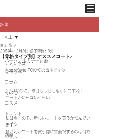
Noah Style TOKYO
記事
ALL
青田 梨沙
ALL
2023年12月8日
読了時間: 3分
【骨格タイプ別】オススメコート♪
パーソナルカラー診断
こんにちは！
Noah Style TOKYOの青田です🤍
骨格診断
コラム
12月なのに、昨日も今日も暖かいですね！！
その他
コートがいらないくらい、、！
コスメ
トレンド
私は今年の冬、新しいコートを買うか悩んでい
メイク
ます。
皆さんがコートを買う際に重要視するのは何で
講座
すか？