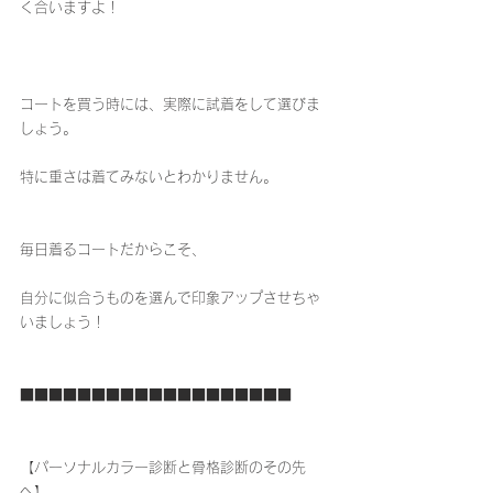
く合いますよ！
コートを買う時には、実際に試着をして選びま
しょう。
特に重さは着てみないとわかりません。
毎日着るコートだからこそ、
自分に似合うものを選んで印象アップさせちゃ
いましょう！
■■■■■■■■■■■■■■■■■■■
【パーソナルカラー診断と骨格診断のその先
へ】