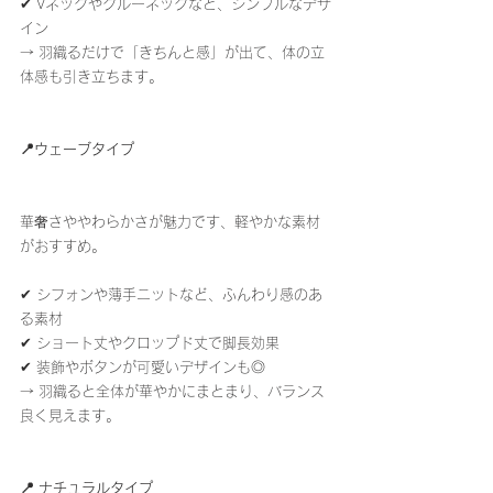
✔ Vネックやクルーネックなど、シンプルなデザ
イン
→ 羽織るだけで「きちんと感」が出て、体の立
体感も引き立ちます。
📍ウェーブタイプ
華奢さややわらかさが魅力です、軽やかな素材
がおすすめ。
✔ シフォンや薄手ニットなど、ふんわり感のあ
る素材
✔ ショート丈やクロップド丈で脚長効果
✔ 装飾やボタンが可愛いデザインも◎
→ 羽織ると全体が華やかにまとまり、バランス
良く見えます。
📍 ナチュラルタイプ