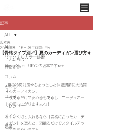
Noah Style TOKYO
記事
ALL
坂本恵
ALL
2025年8月16日
読了時間: 2分
【骨格タイプ別🪄︎︎】夏のカーディガン選び方☀️
パーソナルカラー診断
こんにちは！
Noah Style TOKYOの坂本です☺️✨️
骨格診断
コラム
  夏の冷房対策やちょっとした体温調節に大活躍
その他
するカーディガン。
コスメ
一枚あるだけで安心感もあるし、コーディネー
トの幅も広がりますよね！
トレンド
メイク
せっかく取り入れるなら「骨格に合ったカーデ
ィガン」を選ぶと、羽織るだけでスタイルアッ
講座
プできちゃいます✨