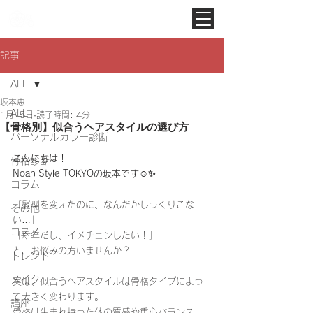
Noah Style TOKYO
記事
ALL
坂本恵
ALL
1月15日
読了時間: 4分
【骨格別】似合うヘアスタイルの選び方
パーソナルカラー診断
こんにちは！
骨格診断
Noah Style TOKYOの坂本です☺️✨️
コラム
「髪型を変えたのに、なんだかしっくりこな
その他
い…」
コスメ
「新年だし、イメチェンしたい！」
と、お悩みの方いませんか？
トレンド
メイク
実は、似合うヘアスタイルは骨格タイプによっ
て大きく変わります。
講座
骨格は生まれ持った体の質感や重心バランス。