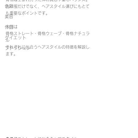
色彩
お洋服だけでなく、ヘアスタイル選びにもとて
も重要なポイントです。
美容
今回は
休日
骨格ストレート・骨格ウェーブ・骨格ナチュラ
ダイエット
ル
それぞれに似合うヘアスタイルの特徴を解説し
ファッション
ます。