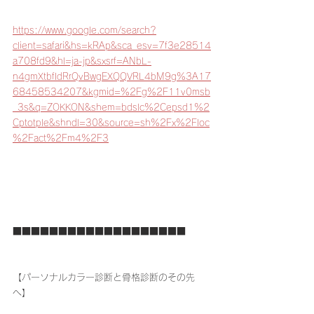
https://www.google.com/search?
client=safari&hs=kRAp&sca_esv=7f3e28514
a708fd9&hl=ja-jp&sxsrf=ANbL-
n4gmXtbfIdRrQvBwgEXQQVRL4bM9g%3A17
68458534207&kgmid=%2Fg%2F11v0msb
_3s&q=ZOKKON&shem=bdslc%2Cepsd1%2
Cptotple&shndl=30&source=sh%2Fx%2Floc
%2Fact%2Fm4%2F3
■■■■■■■■■■■■■■■■■■■
【パーソナルカラー診断と骨格診断のその先
へ】