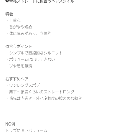
💎骨格ストレートに似合うヘアスタイル
特徴
・上重心
・首がやや短め
・体に厚みがあり、立体的
似合うポイント
・シンプルで直線的なシルエット
・ボリュームは出しすぎない
・ツヤ感を意識
おすすめヘア
・ワンレングスボブ
・肩下〜鎖骨くらいのストレートロング
・毛先は内巻き・外ハネ程度の控えめな動き
NG例
トップに強いボリューム