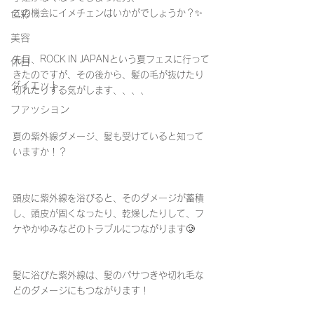
この機会にイメチェンはいかがでしょうか？✨
色彩
美容
先日、ROCK IN JAPANという夏フェスに行って
休日
きたのですが、その後から、髪の毛が抜けたり
ダイエット
切れたりする気がします、、、、
ファッション
夏の紫外線ダメージ、髪も受けていると知って
いますか！？
頭皮に紫外線を浴びると、そのダメージが蓄積
し、頭皮が固くなったり、乾燥したりして、フ
ケやかゆみなどのトラブルにつながります🥲
髪に浴びた紫外線は、髪のパサつきや切れ毛な
どのダメージにもつながります！