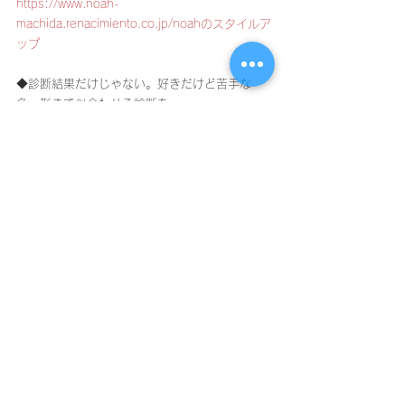
https://www.noah-
machida.renacimiento.co.jp/noahのスタイルア
ップ
◆診断結果だけじゃない。好きだけど苦手な
色・形まで似合わせる診断を
https://www.noah-
machida.renacimiento.co.jp/book-online
◆ファッションのあれこれ！プロ目線からの日
常コラム
https://www.noah-
machida.renacimiento.co.jp/staff-blog
■■■■■■■■■■■■■■■■■■■
パーソナルカラー診断
美容