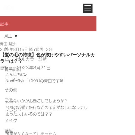
Noah Style TOKYO
記事
ALL
青田 梨沙
ALL
2023年8月15日
読了時間: 3分
【髪の毛の特徴】色が抜けやすいパーソナルカ
パーソナルカラー診断
ラーは？？
更新日：
2023年8月21日
骨格診断
こんにちは♪
コラム
Noah Style TOKYOの青田です🐰
その他
コスメ
お盆はいかがお過ごしでしょうか？
台風の影響で旅行などの予定がなしになってし
トレンド
まった人もいるのでは？？
メイク
講座
予定がなくなってしまった方、