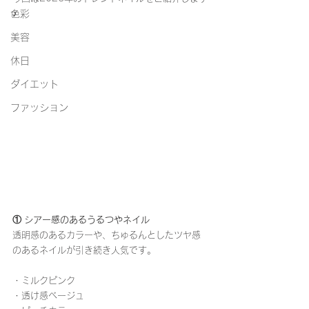
色彩
♪
美容
休日
ダイエット
ファッション
① シアー感のあるうるつやネイル
透明感のあるカラーや、ちゅるんとしたツヤ感
のあるネイルが引き続き人気です。
・ミルクピンク
・透け感ベージュ