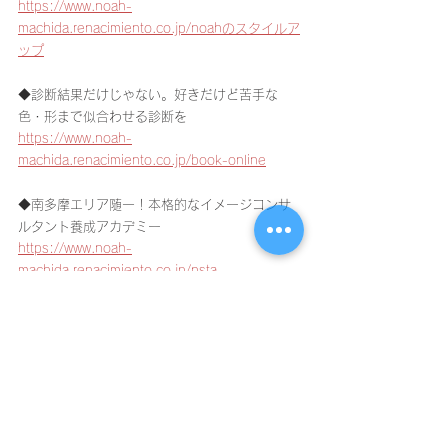
https://www.noah-
machida.renacimiento.co.jp/noahのスタイルア
ップ
◆診断結果だけじゃない。好きだけど苦手な
色・形まで似合わせる診断を
https://www.noah-
machida.renacimiento.co.jp/book-online
◆南多摩エリア随一！本格的なイメージコンサ
ルタント養成アカデミー
https://www.noah-
machida.renacimiento.co.jp/nsta
◆ファッションのあれこれ！プロ目線からの日
常コラム
https://www.noah-
machida.renacimiento.co.jp/staff-blog
◆町田駅周辺では唯一！実力あるヘアサロンな
どと提携