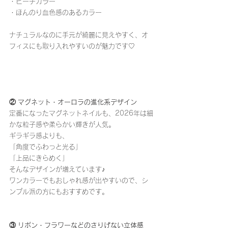
・ピーチカラー
・ほんのり血色感のあるカラー
ナチュラルなのに手元が綺麗に見えやすく、オ
フィスにも取り入れやすいのが魅力です♡
② マグネット・オーロラの進化系デザイン
定番になったマグネットネイルも、2026年は細
かな粒子感や柔らかい輝きが人気。
ギラギラ感よりも、
「角度でふわっと光る」
「上品にきらめく」
そんなデザインが増えています♪
ワンカラーでもおしゃれ感が出やすいので、シ
ンプル派の方にもおすすめです。
③ リボン・フラワーなどのさりげない立体感