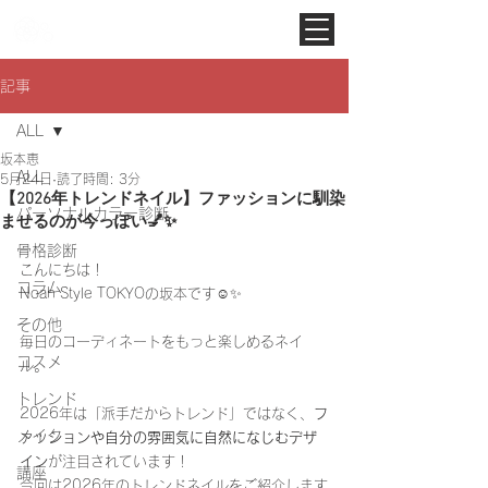
Noah Style TOKYO
記事
ALL
坂本恵
ALL
5月24日
読了時間: 3分
【2026年トレンドネイル】ファッションに馴染
パーソナルカラー診断
ませるのが今っぽい💅✨️
骨格診断
こんにちは！
コラム
Noah Style TOKYOの坂本です☺️✨️
その他
毎日のコーディネートをもっと楽しめるネイ
コスメ
ル。
トレンド
2026年は「派手だからトレンド」ではなく、
フ
メイク
ァッションや自分の雰囲気に自然になじむデザ
イン
が注目されています！
講座
今回は2026年のトレンドネイルをご紹介します