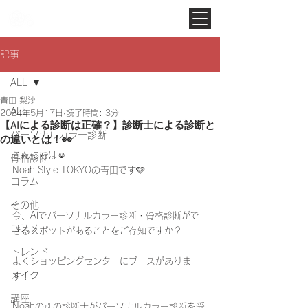
Noah Style TOKYO
記事
ALL
青田 梨沙
ALL
2024年5月17日
読了時間: 3分
【AIによる診断は正確？】診断士による診断と
パーソナルカラー診断
の違いとは！👀
こんにちは☺️
骨格診断
Noah Style TOKYOの青田です🩷
コラム
その他
今、AIでパーソナルカラー診断・骨格診断がで
コスメ
きるスポットがあることをご存知ですか？
トレンド
よくショッピングセンターにブースがありま
メイク
す！
講座
Noahの別の診断士がパーソナルカラー診断を受