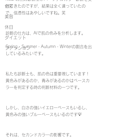
色彩
けてきたのですが、結果は全く違っていたの
で、信憑性はあやしいですね。笑
美容
休日
診断の仕方は、AIで肌の色みを分析します。
ダイエット
Spring・Summer・Autumn・Winterの割合を出
ファッション
しているみたいです。
私たち診断士も、肌の色は重要視しています！
黄色みがあるのか、青みがあるのかはベースカ
ラーを判定する時の判断材料の一つです。
しかし、白さの強いイエローベースもいるし、
黄色みの強いブルーベースもいるのです💡
それは、セカンドカラーの影響です。