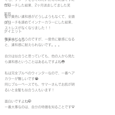
色彩
ブリーチした結果、2ヶ月迷走してました笑
美容
髪が黄色い違和感がどうしようもなくて、全頭
ブリーチを諦めてインナーカラーにした結果、
休日
ストレスがなくなりました！！
ダイエット
職業病だと思うのですが、一度色に敏感になる
ファッション
と、違和感に耐えられないです。。。
自分は似合うと思っていても、他の人から見た
ら違和感ということはあるんですよね😳
私は完全ブルベのウィンターなので、一番ヘア
カラーが難しいです😭
同じブルーベースでも、サマーさんでお肌が明
るいと金髪も似合う人もいます！
面白いですよね🤭
一番大事なのは、自分の特徴を知ることです💡