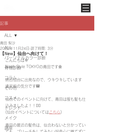
Noah Style TOKYO
記事
ALL
青田 梨沙
ALL
2022年11月24日
読了時間: 3分
【New】仙台へ向けて！
パーソナルカラー診断
こんにちは🌞
Noah Style TOKYOの青田です🌼
骨格診断
コラム
明日仙台に出発なので、ウキウキしています
遠足前の気分です🎒
その他
コスメ
仙台でのイベントに向けて、青田は服も髪も仕
込みましたよ！！❤️‍🔥
トレンド
(仙台イベントについては
こちら
)
メイク
青田の最近の髪色は、似合わないと分かってい
講座
ても、ブリーチをしてみたい好奇心に勝てずに