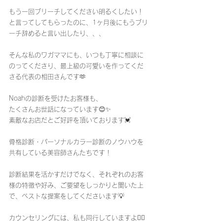
もう一回ブリーチしてください明るくしたい！
と言ってしてもらったのに、1ヶ月後にもうブリ
ーチ辞めると言い出したり、、、
そんな私のワガママにも、いつも丁寧に相談に
のってくださり、最上級の可愛いを作ってくだ
さる代表の相田さんです🫶
Noahの診断を受けたお客様も、
たくさんお世話になっています😊✨
素敵なお店だとご好評を頂いております💓
骨格診断・パーソナルカラー診断のノウハウを
共有している美容師さんたちです！
診断結果を活かすだけでなく、それぞれのお客
様の特徴や好み、ご要望をしっかりと聞いた上
で、ベストな提案をしてくださいます💡
カウンセリングには、私も同行していますよ❤️‍🔥