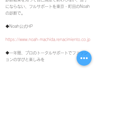
にならない、フルサポートを東京・町田のNoah
の診断で。
◆Noah公式HP
https://www.noah-machida.renacimiento.co.jp
◆一年間、プロのトータルサポートでファッシ
ョンの学びと楽しみを
https://www.noah-
machida.renacimiento.co.jp/noahのスタイルア
ップ
◆診断結果だけじゃない。好きだけど苦手な
色・形まで似合わせる診断を
https://www.noah-
machida.renacimiento.co.jp/book-online