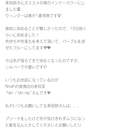
美容師さんオススメの青のインナーカラーにし
ました👏
ウィンターは青が1番得意です💡
直前に染めることが難しかったので、10日前く
らいに染めました！
色持ちや色落ちを考えて頂いて、パープルを混
ぜたブルーにしてます💜💙
今は色が落ちてきて明るくなったのですが、
シルバーで可愛いです🤍
いつもお世話になっているのが
Noahの提携店の美容室
"fan. / fan.ray"さんです🌹
私がいつもお願いしてる美容師さんは、、、
ブリーチをしたけど色が抜けきれずムラになっ
た髪をなんとかしてくださいとお願いしたり