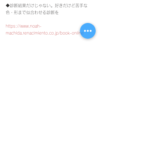
◆診断結果だけじゃない。好きだけど苦手な
色・形まで似合わせる診断を
https://www.noah-
machida.renacimiento.co.jp/book-online
◆ファッションのあれこれ！プロ目線からの日
常コラム
https://www.noah-
machida.renacimiento.co.jp/staff-blog
■■■■■■■■■■■■■■■■■■■
すべて表示
最新記事