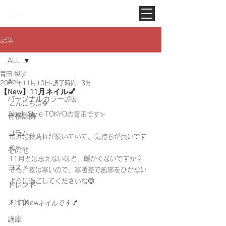
Noah Style TOKYO
記事
ALL
青田 梨沙
ALL
2022年11月10日
読了時間: 3分
【New】11月ネイル💅
パーソナルカラー診断
こんにちは🌞
Noah Style TOKYOの青田です✨
骨格診断
コラム
最近は秋晴れが続いていて、気持ちが良いです
ね✨
その他
11月とは思えないほど、暖かくないですか？
コスメ
でも、夜は寒いので、寒暖差で風邪をひかない
ように過ごしてくださいね😌
トレンド
メイク
11月Newネイルです💅　　
講座