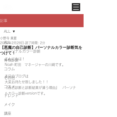
Noah Style TOKYO
記事
ALL
小野寺 真夏
ALL
2022年2月28日
読了時間: 2分
【悪魔の自己診断】パーソナルカラー診断気を
パーソナルカラー診断
つけて！
こんにちは！
骨格診断
Noah 町田　マネージャーの川崎です。
コラム
本日のブログは
その他
大変お待たせ致しました！！
コスメ
『自己診断と診断結果が違う理由』　パーソナ
ルカラー診断versionです。
トレンド
メイク
講座