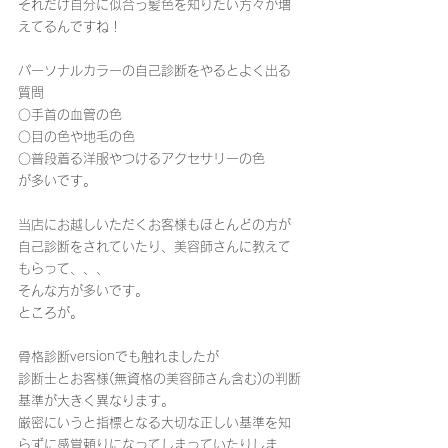
それだけ自分に似合う髪色を知りたい方々が増
えてるんですね！
パーソナルカラーの自己診断をやるとよく出る
質問
○手首の血管の色
○目の色や地毛の色
○普段着る洋服やつけるアクセサリーの色
が多いです。
当店にお越しいただくお客様もほとんどの方が
自己診断をされていたり、美容師さんに教えて
もらって、、、
そんな方が多いです。
ところが。
骨格診断versionでも触れましたが
診断士とお客様(無資格の美容師さん含む)の判断
基準が大きく異なります。
厳密にいうと指標となる大切な正しい基準を知
らずに感覚頼りになってしまっていたりしま