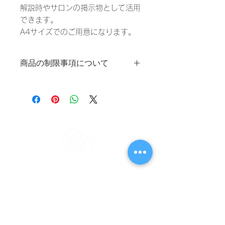
解説時やサロンの掲示物として活用
できます。
A4サイズでのご用意になります。
商品の制限事項について
商品の制限事項について
①複製について
紙媒体商品・・・×（コピー印刷禁
止）
PDF商品・・・・⚪︎（複製可）
②加工不可
紙媒体商品・・・×（一切の加工不
可）
Noah Style TOKYO
PDF商品・・・・×（印刷サイズの変
Changes Starting From Encounter
更のみ可）
③サイズ
紙媒体商品・・・A4（一切の加工不
可）
PDF商品・・・・A4（印刷サイズの