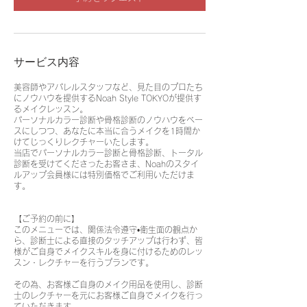
サービス内容
美容師やアパレルスタッフなど、見た目のプロたち
にノウハウを提供するNoah Style TOKYOが提供す
るメイクレッスン。
パーソナルカラー診断や骨格診断のノウハウをベー
スにしつつ、あなたに本当に合うメイクを1時間か
けてじっくりレクチャーいたします。
当店でパーソナルカラー診断と骨格診断、トータル
診断を受けてくださったお客さま、Noahのスタイ
ルアップ会員様には特別価格でご利用いただけま
す。
【ご予約の前に】
このメニューでは、関係法令遵守•衛生面の観点か
ら、診断士による直接のタッチアップは行わず、皆
様がご自身でメイクスキルを身に付けるためのレッ
スン・レクチャーを行うプランです。
その為、お客様ご自身のメイク用品を使用し、診断
士のレクチャーを元にお客様ご自身でメイクを行っ
ていただきます。