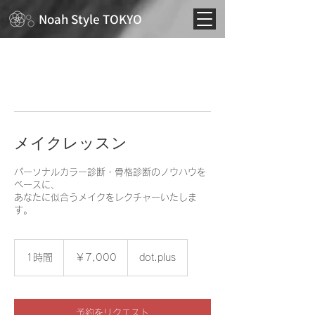
Noah Style TOKYO
メイクレッスン
パーソナルカラー診断・骨格診断のノウハウを
ベースに、
あなたに似合うメイクをレクチャーいたしま
す。
7,000
円
1時間
1
￥7,000
dot.plus
時
予約をリクエスト