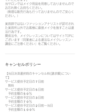
当サロンではメイク用品を用意しておりませんので
お忘れ無くお持ちください。
（無理な販売行為も行っておりませんのでご安心く
ださい。）
美容師ではないファッションアナリストが認可され
た美容所以外でお客様に直接メイクを施すことは違
法行為です。
関係法令、メイクレッスンについてはサイトTOPに
ございます「同業者による違法なメイクレッスン・
講座にご注意ください」をご覧ください。
キャンセルポリシー
【当日決済選択時のキャンセル料(請求額)につい
て】
サービス提供予定日の７日前
無料
サービス提供予定日の５日前
予約金額の５０％
サービス提供予定日の３日前
予約金額の７０％
サービス提供予定日の２日前〜当日
予約金額の１００％