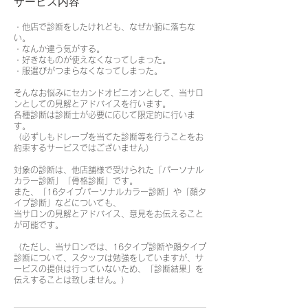
サービス内容
・他店で診断をしたけれども、なぜか腑に落ちな
い。
・なんか違う気がする。
・好きなものが使えなくなってしまった。
・服選びがつまらなくなってしまった。
そんなお悩みにセカンドオピニオンとして、当サロ
ンとしての見解とアドバイスを行います。
各種診断は診断士が必要に応じて限定的に行いま
す。
（必ずしもドレープを当てた診断等を行うことをお
約束するサービスではございません）
対象の診断は、他店舗様で受けられた「パーソナル
カラー診断」「骨格診断」です。
また、「16タイプパーソナルカラー診断」や「顔タ
イプ診断」などについても、
当サロンの見解とアドバイス、意見をお伝えること
が可能です。
（ただし、当サロンでは、16タイプ診断や顔タイプ
診断について、スタッフは勉強をしていますが、サ
ービスの提供は行っていないため、「診断結果」を
伝えすることは致しません。）