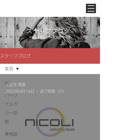
Noah Style TOKYO
スタッフブログ
​コラムブログ更新中です
有料級
スタッフブログ
美容
ALL
小野寺 真夏
2023年9月14日
読了時間: 2分
パーソ
ナルカ
ラー診
断
骨格診