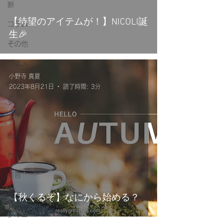
断
【待望のアイテムが！】NICOLI誕
コラム
生🎉
その他
コスメ
小野寺 真夏
トレン
2023年8月21日
読了時間: 3分
ド
メイク
講座
色彩
美容
休日
【秋くるぞ】なにから始める？
ダイエ