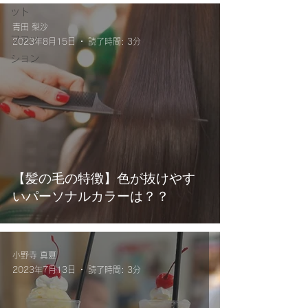
ット
青田 梨沙
ファッ
2023年8月15日
読了時間: 3分
ション
【髪の毛の特徴】色が抜けやす
いパーソナルカラーは？？
小野寺 真夏
2023年7月13日
読了時間: 3分