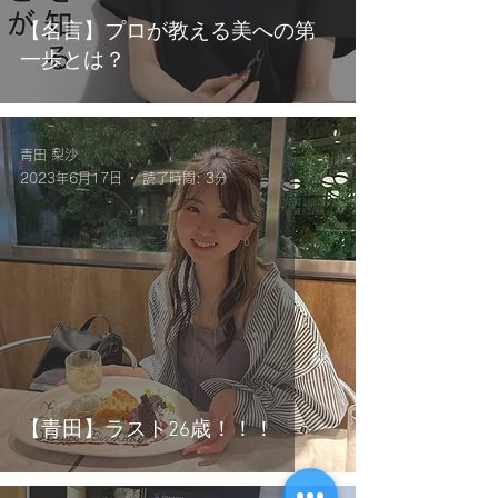
【名言】プロが教える美への第
一歩とは？
青田 梨沙
2023年6月17日
読了時間: 3分
【青田】ラスト26歳！！！