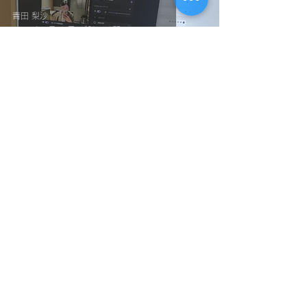
青田 梨沙
2023年6月12日
読了時間: 3分
【本日は】先生Day👩🏻‍🏫
Noah Style TOKYO