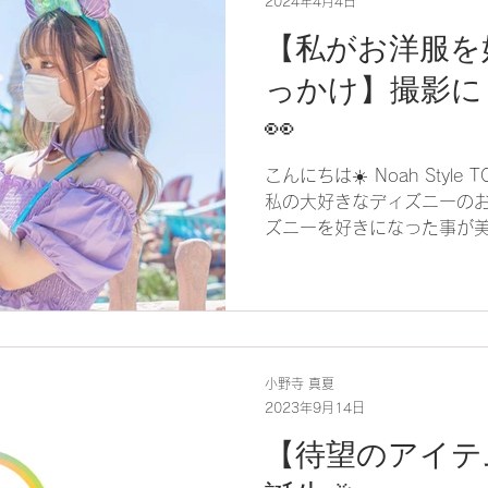
2024年4月4日
【私がお洋服を
っかけ】撮影に
👀
こんにちは☀️ Noah Styl
私の大好きなディズニーのお
ズニーを好きになった事が
もなりました🤭✨ 初めて
の時なのですが、その時見た
小野寺 真夏
2023年9月14日
【待望のアイテム