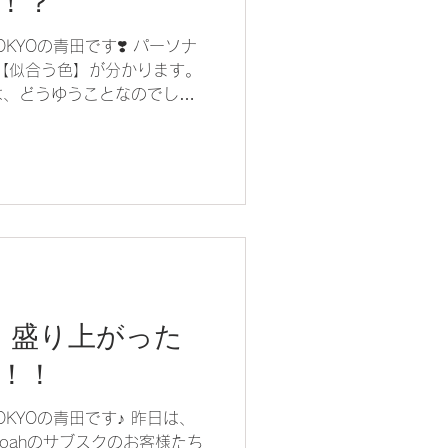
！？
 TOKYOの青田です❣️ パーソナ
【似合う色】が分かります。
は、どうゆうことなのでしょ
す！...
y】盛り上がった
！！！
e TOKYOの青田です♪ 昨日は、
oahのサブスクのお客様たち