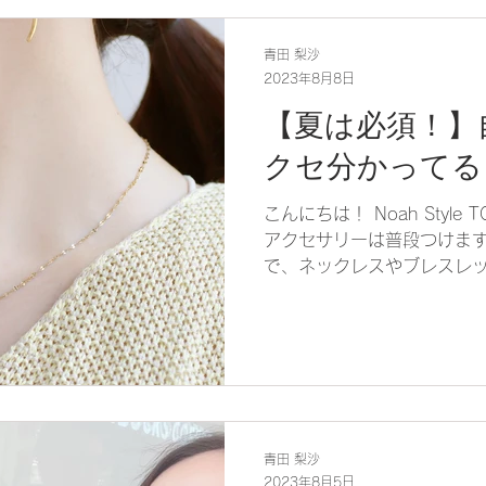
青田 梨沙
2023年8月8日
【夏は必須！】
クセ分かってる
こんにちは！ Noah Style
アクセサリーは普段つけます
で、ネックレスやブレスレ
レになりますよ✨ パーソナ
は、 自分に似合うアクセサリ
青田 梨沙
2023年8月5日