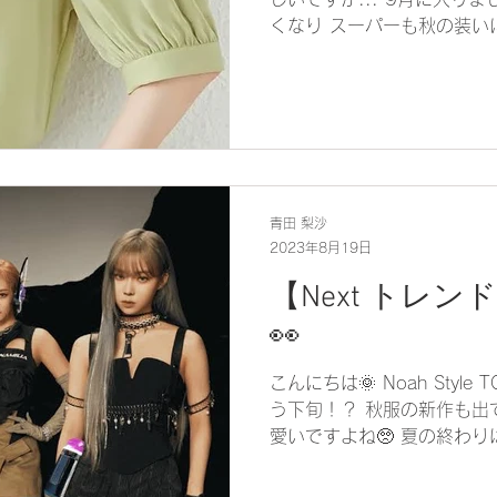
くなり スーパーも秋の装い
が増してくる...🍠🍯✨ 
お化粧品も季節フル無視して.
青田 梨沙
2023年8月19日
【Next トレンド
👀
こんにちは🌞 Noah Style
う下旬！？ 秋服の新作も出
愛いですよね🥺 夏の終わ
可愛いし、ご飯も美味しいの
ッションのトレンドは...