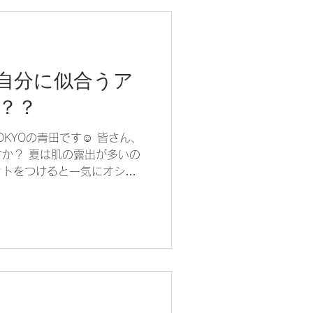
自分に似合うア
？？
 TOKYOの青田です☺️ 皆さん、
か？ 夏は肌の露出が多いの
ットをつけると一気にオシャ
ルカラー診断・骨格診断で
ーも分かります💡...