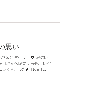
の思い
 TOKYOの小野寺です🌻 夏はい
先日地元へ帰省し 美味しい空
してきました💫 Noahにい
話を聞くのが 楽しみですね〜