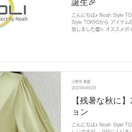
誕生🎉
こんにちは♪ Noah Style 
Style TOKYOから アイテ
致しました👏✨ オススメポ
心』 取り扱い商品は全てメー
ら選べるので...
小野寺 真夏
2023年9月2日
【残暑な秋に】2
ョン
こんにちは♪ Noah Style
しいですが... 9月に入りま