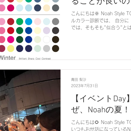
ることが良いの
こんにちは🌞 Noah Style
ルカラー診断では、 自分に
では、そもそも"似合う"と
うか 似合う＝『調和』 です。 パーソナルカラーでいう
と、 "肌の色味と馴染む色"で
青田 梨沙
2023年7月31日
【イベントDa
ぜ、Noahの夏
こんにちは🌻 Noah Styl
いつもお世話になっているN