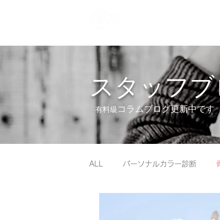
Noah Style TOK
スタッフブ
​コラムブログ更新中です
有料級
ALL
パーソナルカラー診断
美容
休日
ダイエット