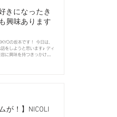
好きになったき
も興味あります
e TOKYOの坂本です！ 今日は、
話をしようと思います♪ ディ
美容に興味を持つきっかけに
パークに行ったのが中学２年生
ショーに一目惚れして...
が！】NICOLI