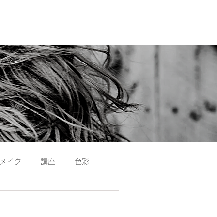
​Reserve​
​​
〜予約​はこちら〜
メイク
講座
色彩