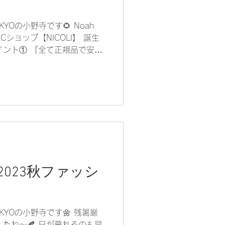
TOKYOの小野寺です🌻 Noah
ムECショップ【NICOLI】 誕生
イント① 『全て正規品で安
カー正規品🌷 約3500品か
023秋ファッシ
 TOKYOの小野寺です🌼 残暑厳
したね〜🍂 日が暮れるのも早