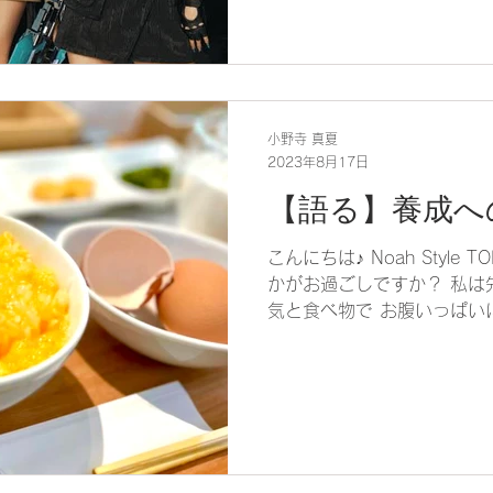
小野寺 真夏
2023年8月17日
【語る】養成へ
こんにちは♪ Noah Style
かがお過ごしですか？ 私は
気と食べ物で お腹いっぱいに
らっしゃる方の 夏の思い出
♪ さて、今日のブログは...