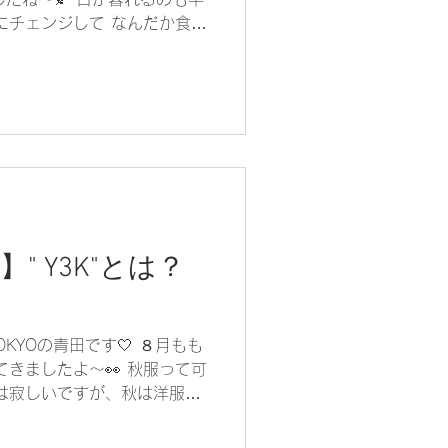
にチェンジして なんだか食欲
勿論スーパーだけでなく お洋服や
..
】" Y3K"とは？
 TOKYOの青田です🤍 ８月もも
てきましたよ〜👀 秋服って可
りは寂しいですが、秋は洋服が
で、楽しみです♪ 今年のファ