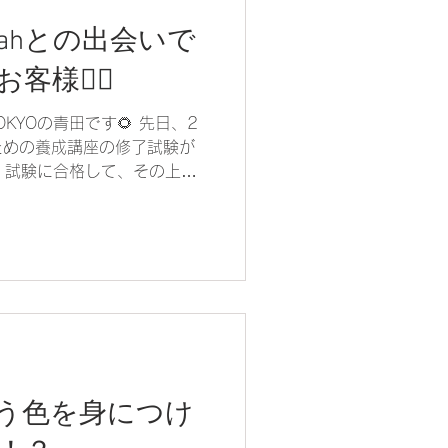
ahとの出会いで
様❤️‍🔥
 TOKYOの青田です🌻 先日、2
ための養成講座の修了試験が
事、試験に合格して、その上の
よ👏素晴らしい！！...
う色を身につけ