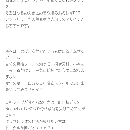
個性的なかごバッグや革小物でこなれ感をプラ
ス
髪型はゆるめのまとめ髪や編みおろしが🙆🏻‍♀️
アクセサリーも天然素材や大ぶりのデザインが
おすすめです。
浴衣は、選び方次第で誰でも素敵に着こなせる
アイテム！
自分の骨格タイプを知って、柄や素材、小物を
工夫するだけで、一気に垢抜けた印象になりま
すよ✨️
今年の夏は、自分らしい浴衣スタイルで思い出
を彩ってみませんか？
骨格タイプが分からない方は、町田駅近くの
NoahStyleTOKYOで骨格診断を受けてみてくだ
さい✨
より詳しく体の特徴が知りたい方は、
トータル診断がオススメです！