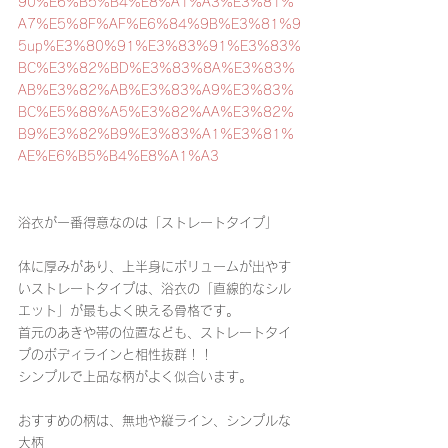
90%E6%B5%B4%E8%A1%A3%E3%81%
A7%E5%8F%AF%E6%84%9B%E3%81%9
5up%E3%80%91%E3%83%91%E3%83%
BC%E3%82%BD%E3%83%8A%E3%83%
AB%E3%82%AB%E3%83%A9%E3%83%
BC%E5%88%A5%E3%82%AA%E3%82%
B9%E3%82%B9%E3%83%A1%E3%81%
AE%E6%B5%B4%E8%A1%A3
浴衣が一番得意なのは「ストレートタイプ」
体に厚みがあり、上半身にボリュームが出やす
いストレートタイプは、浴衣の「直線的なシル
エット」が最もよく映える骨格です。
首元のあきや帯の位置なども、ストレートタイ
プのボディラインと相性抜群！！
シンプルで上品な柄がよく似合います。
おすすめの柄は、無地や縦ライン、シンプルな
大柄