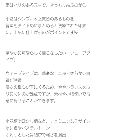
帯はハリのある素材で、きっちり結ぶのが〇
小物はシンプル＆上質感のあるものを
髪型もタイトめにまとめると洗練された印象
に。上品に仕上げるのがポイントです💡
華やかに可愛らしく着こなしたい「ウェーブタ
イプ」
ウェーブタイプは、華奢な上半身と柔らかい肌
質が特徴。
浴衣の重心が下にくるため、ややバランスを取
りにくいのが難点ですが、素材や小物使いで得
意に見せることができます。
小花柄やぼかし柄など、フェミニンなデザイン
淡い色やパステルトーン
ふわっとした帯結びで軽さを演出