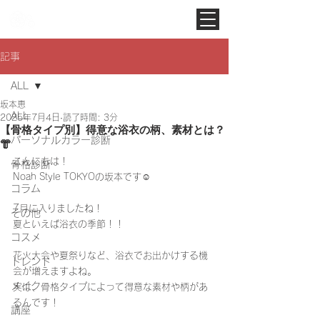
Noah Style TOKYO
記事
ALL
坂本恵
ALL
2025年7月4日
読了時間: 3分
【骨格タイプ別】得意な浴衣の柄、素材とは？
パーソナルカラー診断
👘
こんにちは！
骨格診断
Noah Style TOKYOの坂本です☺️
コラム
7月に入りましたね！
その他
夏といえば浴衣の季節！！
コスメ
花火大会や夏祭りなど、浴衣でお出かけする機
トレンド
会が増えますよね。
メイク
実は、骨格タイプによって得意な素材や柄があ
るんです！
講座