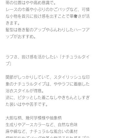
帯の位置はやや高め意識で。
レースの巾着や小ぶりのかごバッグなど、可憐
な小物を首元に抜け感を出すことで華奢さが活
きます。
髪型は巻き髪のアップやふんわりしたハーフア
ップがおすすめ。
ラフさ、抜け感を活かしたい「ナチュラルタイ
プ」
関節がしっかりしていて、スタイリッシュな印
象のナチュラルタイプは、ややラフに着崩した
浴衣スタイルが得意。
逆に、ピタッとした着こなしやきちんとしすぎ
た装いはやや苦手です。
大胆な柄、幾何学模様や抽象柄
生成りやアースカラーなど、自然な色味
麻や綿など、ナチュラルな風合いの素材