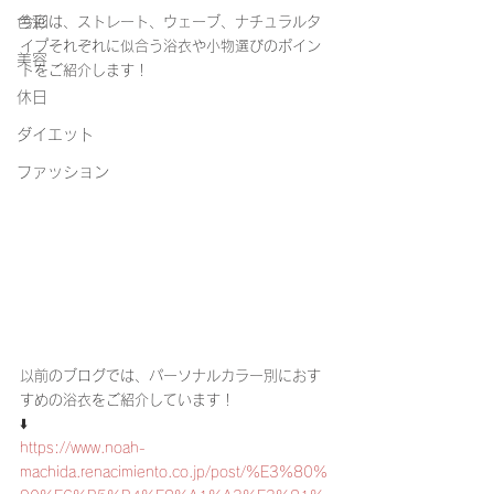
色彩
今回は、ストレート、ウェーブ、ナチュラルタ
イプそれぞれに似合う浴衣や小物選びのポイン
美容
トをご紹介します！
休日
ダイエット
ファッション
以前のブログでは、パーソナルカラー別におす
すめの浴衣をご紹介しています！
⬇️
https://www.noah-
machida.renacimiento.co.jp/post/%E3%80%