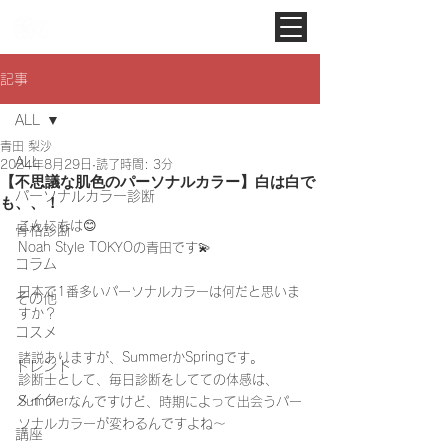
Noah Style TOKYO
記事
ALL
青田 梨沙
ALL
2024年8月29日
読了時間: 3分
【不思議な肌色のパーソナルカラー】白は白で
パーソナルカラー診断
も、、！
こんにちは😊
骨格診断
Noah Style TOKYOの青田です💫
コラム
日本で1番多いパーソナルカラーは何だと思いま
その他
すか？
コスメ
諸説ありますが、SummerかSpringです。
トレンド
診断士として、毎日診断をしてての体感は、
メイク
Summerなんですけど、時期によって出会うパー
ソナルカラーが変わるんですよね〜
講座