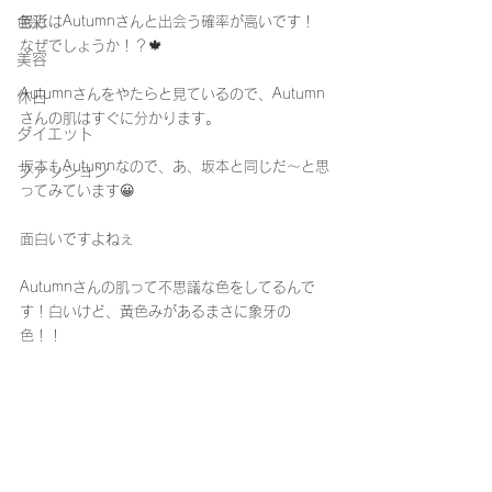
色彩
最近はAutumnさんと出会う確率が高いです！
なぜでしょうか！？🍁
美容
Autumnさんをやたらと見ているので、Autumn
休日
さんの肌はすぐに分かります。
ダイエット
坂本もAutumnなので、あ、坂本と同じだ〜と思
ファッション
ってみています😀
面白いですよねぇ
Autumnさんの肌って不思議な色をしてるんで
す！白いけど、黄色みがあるまさに象牙の
色！！