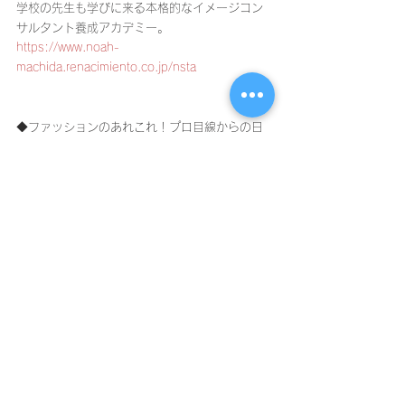
学校の先生も学びに来る本格的なイメージコン
サルタント養成アカデミー。
https://www.noah-
machida.renacimiento.co.jp/nsta
◆ファッションのあれこれ！プロ目線からの日
常コラム
https://www.noah-
machida.renacimiento.co.jp/staff-blog
◆町田駅周辺では唯一！実力あるヘアサロンな
どと複数提携
https://www.noah-
machida.renacimiento.co.jp/hair-salon
〜〜〜〜〜〜〜〜〜〜〜〜〜〜〜〜〜〜〜〜