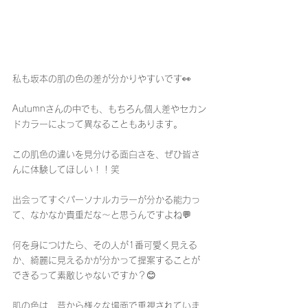
私も坂本の肌の色の差が分かりやすいです👀
Autumnさんの中でも、もちろん個人差やセカン
ドカラーによって異なることもあります。
この肌色の違いを見分ける面白さを、ぜひ皆さ
んに体験してほしい！！笑
出会ってすぐパーソナルカラーが分かる能力っ
て、なかなか貴重だな〜と思うんですよね💬
何を身につけたら、その人が1番可愛く見える
か、綺麗に見えるかが分かって提案することが
できるって素敵じゃないですか？😊
肌の色は、昔から様々な場面で重視されていま